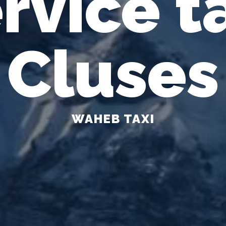
rvice t
Cluses
WAHEB TAXI